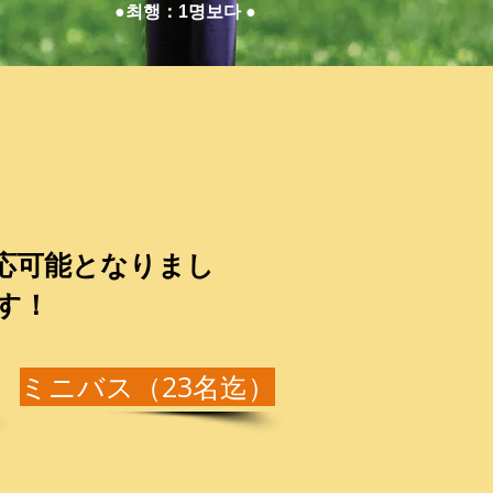
●최행：1명보다 ●
応可能となりまし
す！
ミニバス（23名迄）