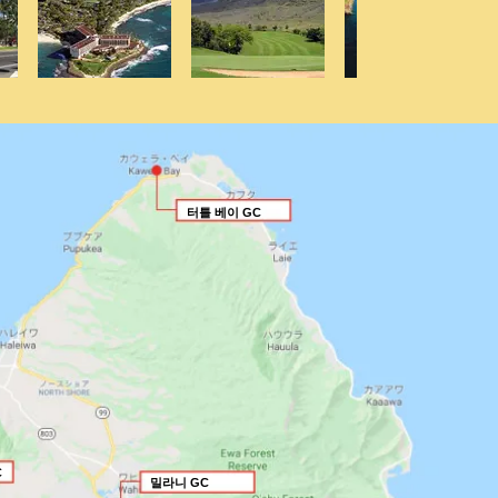
터틀 베이 GC
C
밀라니 GC