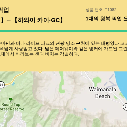
픽업
상품 번호: T1082
1대의 왕복 픽업 
【하와이 카이·GC】
키】⇔
나우마만과 바다 라이프 파크의 관광 명소 근처에 있는 태평양과 
폭넓게 사랑받고 있다. 넓은 페어웨이와 깊은 벙커에 가드된 그린
 고대에서 바라보는 샌디 비치는 각별하다.