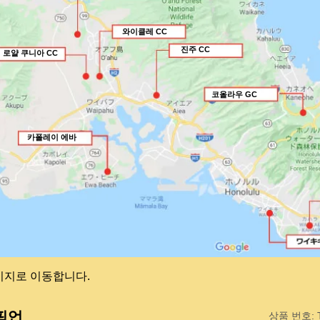
와이클레 CC
진주 CC
로얄 쿠니아 CC
코올라우 GC
카폴레이 에바
이지로 이동합니다.
픽업
상품 번호: 