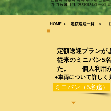
가 가능합니다. 현지에서의 돈의 
HOME
＞
定額送迎一覧
＞
ゴ
定額送迎プランが
従来のミニバン5
た。 個人利用か
●車両について詳しく
ミニバン（5名迄）