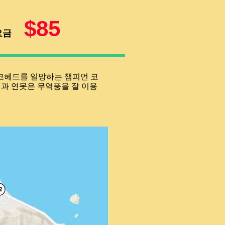
$85
요금
코코헤드를 일망하는 챔피언 코
과 연못은 무역풍을 잘 이용