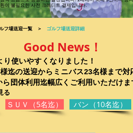
교환이 불필요한 사전 크레디트 결제입니다.
ルフ場送迎一覧
＞
ゴルフ場送迎詳細
Good News！
より使いやすくなりました！
名様迄の送迎からミニバス23名様まで対
ら団体利用迄幅広くご利用いただけま
見る
ＳＵＶ（5名迄）
バン（10名迄）