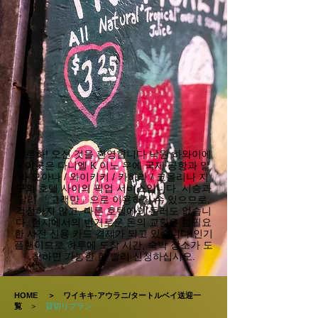
알로하! 오신 것을 환영합니다 낙원 하와이에
♪ 이곳은 다니엘 K 이노 우에 국제 공항과 알
라 모아나 / 와이키키 / 카하라 / 코올리나 지
구의 호텔 사이의 픽업 서비스입니다. 시승과
달리 「고객만」으로 이용하실 수 있으므로,
걱정하지 않고, 다른 호텔에의 들러도 없습니
다. 현지에서의 번거로운 돈의 교환은 불필요
한 사전 신용 카드 결제가 되고 있습니다.
인기
플랜이므로 하루에 도착 시간, 숙박 장소가 도
착하면 가능한 한 빨리 신청하십시오.
HOME
＞
ワイキキ-アウラニ/タートルベイ送迎一
覧
＞
貸切りプラン