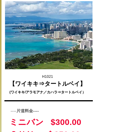
H1021
【ワイキキ⇒タートルベイ】
(ワイキキ/アラモアナ／カハラ⇒タートルベイ）
----
片道料金----
ミニバン $300.00