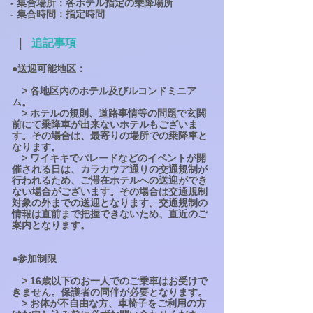
- 集合場所：各ホテル指定の乗降場所
- 集合時間：指定時間
｜
追記事項
●送迎可能地区：
> 各地区内のホテル及びルコンドミニア
ム。
> ホテルの規則、道路事情等の問題で玄関
前にて乗降車が出来ないホテルもございま
す。その場合は、最寄りの場所での乗降車と
なります。
> ワイキキでパレードなどのイベントが開
催される日は、カラカウア通りの交通規制が
行われるため、ご滞在ホテルへの送迎ができ
ない場合がございます。その場合は交通規制
対象の外までの送迎となります。交通規制の
情報は直前まで把握できないため、直近のご
案内となります。
●参加制限
> 16歳以下のお一人でのご乗車はお受けで
きません。保護者の同伴が必要となります。
> お体が不自由な方、車椅子をご利用の方