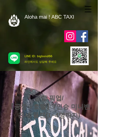
Aloha mai ! ABC TAXI
LINE ID: bigbond66
​라인에서도 상담해 주세요
공항 픽업/
【공항⇔호텔】7인승 미니밴
전세 플랜(1~4명까지)