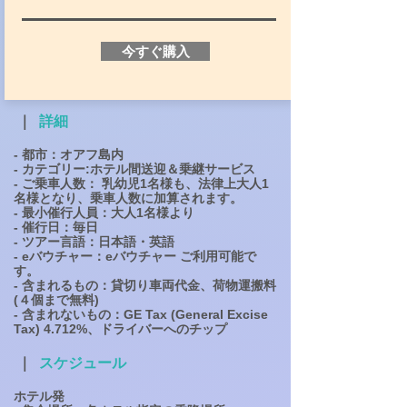
今すぐ購入
｜
詳細
- 都市：オアフ島内
- カテゴリー:ホテル間送迎＆乗継サービス
- ご乗車人数： 乳幼児1名様も、法律上大人1
名様となり、乗車人数に加算されます。
- 最小催行人員：大人1名様より
- 催行日：毎日
- ツアー言語：日本語・英語
- eバウチャー：eバウチャー ご利用可能で
す。
- 含まれるもの：貸切り車両代金、荷物運搬料
(４個まで無料)
​- 含まれないもの：GE Tax (General Excise
Tax) 4.712%、
ドライバーへのチップ
｜
スケジュール
ホテル発