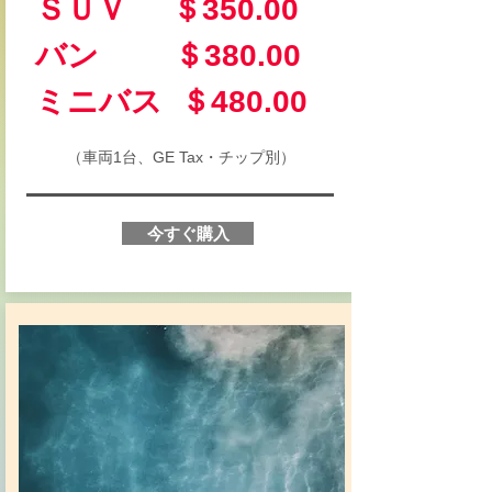
ＳＵＶ ＄350.00
バン ＄380.00
​ミニバス ＄480.00
（車両1台、GE Tax・チップ別）
今すぐ購入