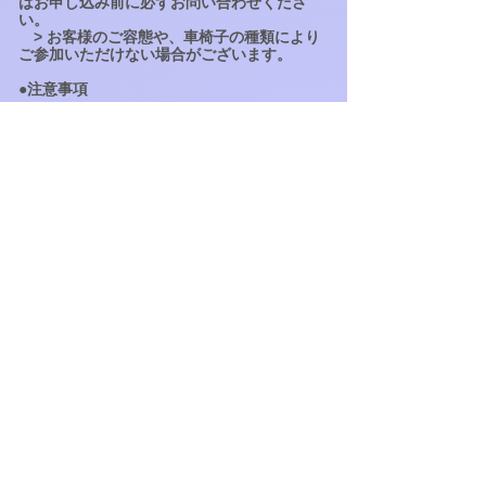
はお申し込み前に必ずお問い合わせくださ
い。
> お客様のご容態や、車椅子の種類により
ご参加いただけない場合がございます。
●注意事項
> 運転手は英語ドライバーになる場合もござ
います（配車案内係は常に日本語で応対致し
ます）。
> 当日ドライバーが見つからない場合は、必
ず弊社までお電話をお願いいたします(コール
センター：808-921-2070）
> 送迎はホテル玄関までとなります（ホテル
へのチェックイン手続きは各自でお願いしま
す）。
> 追加荷物：1個$10（必ず予約時にお知ら
せ下さい。お支払い：当日直接係員に直接払
い）
> スポーツ用品に関して：ゴルフバック、ボ
ディボードは4個の荷物内に含まれます。
> 110センチ以上のサーフボード・自転車：
積載不可となります。
｜
取消規定
日にち : 取消料率・