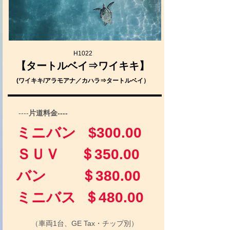
H1022
【タートルベイ⇒ワイキキ】
(ワイキキ/アラモアナ／カハラ⇒タートルベイ）
----
片道料金----
ミニバン $300.00
ＳＵＶ ＄350.00
バン ＄380.00
​ミニバス ＄480.00
（車両1台、GE Tax・チップ別）