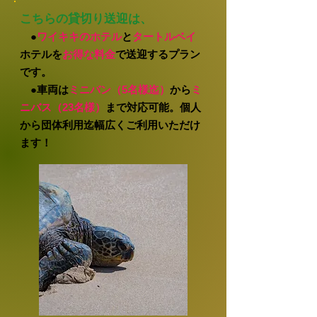
こちらの貸切り送迎は、
●
ワイキキのホテル
と
タートルベイ
ホテルを
お得な料金
で送迎するプラン
です。
●車両は
ミニバン（5名様迄）
から
ミ
ニバス（23名様）
まで対応可能。個人
から団体利用迄幅広くご利用いただけ
ます！